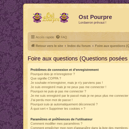
Ost Pourpre
Lordaeron prévaut !
Accès rapide
FAQ
Retour vers le site
Index du forum
Foire aux questions 
Foire aux questions (Questions posée
Problèmes de connexion et d’enregistrement
Pourquoi dois-je m’enregistrer ?
Que signifie COPPA ?
Je souhaite m’enregistrer, mais je n’y parviens pas !
Je suis enregistré mais je ne peux pas me connecter !
Pourquoi ne puis-je pas me connecter ?
Je me suis enregistré par le passé mais je ne peux plus me connecter
J’ai perdu mon mot de passe !
Pourquoi suis-je automatiquement déconnecté ?
À quoi sert « Supprimer les cookies » ?
Paramètres et préférences de l’utilisateur
Comment modifier mes paramètres ?
Comment empêcher mon nom d’apparaître dans la liste des membres