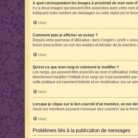
A quoi correspondent les images à proximité de mon nom d’u
Il y a deux images qui peuvent être associées avec votre nom d’
indiquant votre nombre de messages ou votre statut sur le fo
Haut
Comment puis-je afficher un avatar ?
Depuis votre panneau d’utilisateur, dans l’onglet « profil » vou
forum peut activer ou non les avatars et décider de la manière d
Haut
Qu’est-ce que mon rang et comment le modifier ?
Les rangs, qui peuvent être associés au nom d’utilisateur, ind
directement modifier l’intitulé d’un rang car il est paramétré p
cette pratique est rarement tolérée et un modérateur (ou un ad
Haut
Lorsque je clique sur le lien
courriel
d’un membre, on me de
Seuls les membres peuvent s’envoyer des courriels via le formulai
Haut
Problèmes liés à la publication de messages