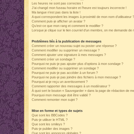
Les heures ne sont pas correctes !
J’ai changé mon fuseau horaire et l’heure est toujours incorrecte !
Ma langue n’est pas dans la liste !
A quoi correspondent les images à proximité de mon nom d’utilisateur 
Comment puis-je afficher un avatar ?
Qu’est-ce que mon rang et comment le modifier ?
Lorsque je clique sur le lien
courriel
d’un membre, on me demande de m
Problèmes liés à la publication de messages
Comment créer un nouveau sujet ou poster une réponse ?
Comment modifier ou supprimer un message ?
Comment ajouter une signature à mes messages ?
Comment créer un sondage ?
Pourquoi ne puis-je pas ajouter plus d’options à mon sondage ?
Comment modifier ou supprimer un sondage ?
Pourquoi ne puis-je pas accéder à un forum ?
Pourquoi ne puis-je pas joindre des fichiers à mon message ?
Pourquoi ai-je reçu un avertissement ?
Comment rapporter des messages à un modérateur ?
À quoi sert le bouton « Sauvegarder » dans la page de rédaction de 
Pourquoi mon message doit être validé ?
Comment remonter mon sujet ?
Mise en forme et types de sujets
Que sont les BBCodes ?
Puis-je utiliser le HTML ?
Que sont les smileys ?
Puis-je publier des images ?
Que sont les annonces globales ?