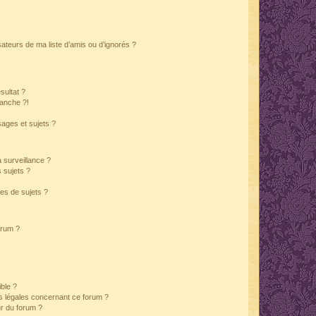
ateurs de ma liste d’amis ou d’ignorés ?
sultat ?
anche ?!
ages et sujets ?
a surveillance ?
 sujets ?
es de sujets ?
orum ?
ible ?
ns légales concernant ce forum ?
r du forum ?