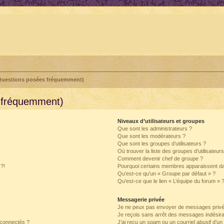
(Questions posées fréquemment)
s fréquemment)
Niveaux d’utilisateurs et groupes
Que sont les administrateurs ?
Que sont les modérateurs ?
Que sont les groupes d’utilisateurs ?
Où trouver la liste des groupes d’utilisateur
Comment devenir chef de groupe ?
 ?!
Pourquoi certains membres apparaissent dan
Qu’est-ce qu’un « Groupe par défaut » ?
Qu’est-ce que le lien « L’équipe du forum » 
Messagerie privée
Je ne peux pas envoyer de messages privé
Je reçois sans arrêt des messages indésira
 connectés ?
J’ai reçu un spam ou un courriel abusif d’u