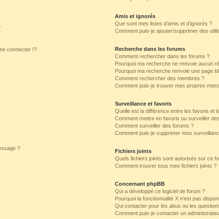
Amis et ignorés
Que sont mes listes d’amis et d’ignorés ?
?
Comment puis-je ajouter/supprimer des utilis
Recherche dans les forums
e connecter !?
Comment rechercher dans les forums ?
Pourquoi ma recherche ne renvoie aucun ré
Pourquoi ma recherche renvoie une page bl
Comment rechercher des membres ?
Comment puis-je trouver mes propres mess
Surveillance et favoris
Quelle est la différence entre les favoris et l
Comment mettre en favoris ou surveiller des
Comment surveiller des forums ?
Comment puis-je supprimer mes surveillanc
message ?
Fichiers joints
Quels fichiers joints sont autorisés sur ce f
Comment trouver tous mes fichiers joints ?
Concernant phpBB
Qui a développé ce logiciel de forum ?
Pourquoi la fonctionnalité X n’est pas dispon
Qui contacter pour les abus ou les questio
Comment puis-je contacter un administrateu