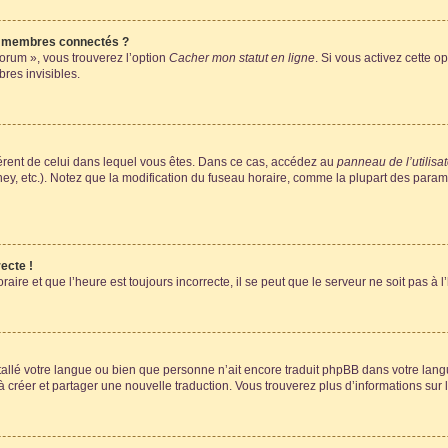
s membres connectés ?
forum », vous trouverez l’option
Cacher mon statut en ligne
. Si vous activez cette o
es invisibles.
ifférent de celui dans lequel vous êtes. Dans ce cas, accédez au
panneau de l’utilisa
ney, etc.). Notez que la modification du fuseau horaire, comme la plupart des para
ecte !
aire et que l’heure est toujours incorrecte, il se peut que le serveur ne soit pas à
installé votre langue ou bien que personne n’ait encore traduit phpBB dans votre l
s à créer et partager une nouvelle traduction. Vous trouverez plus d’informations sur l