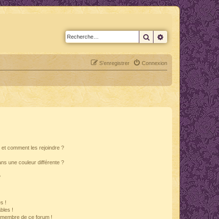
Rechercher
Recherche avan
S’enregistrer
Connexion
s et comment les rejoindre ?
s une couleur différente ?
?
s !
bles !
n membre de ce forum !