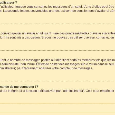
tilisateur ?
utilisateur lorsque vous consultez les messages d’un sujet. L’une d’elles peut êtr
rum. La seconde image, souvent plus grande, est connue sous le nom d’avatar et 
s pouvez ajouter un avatar en utilisant l’une des quatre méthodes d’avatar suivantes 
ont ils sont mis à disposition. Si vous ne pouvez pas utiliser d’avatar, contactez un
iquent le nombre de messages postés ou identifient certains membres tels que les 
ar l’administrateur du forum. Évitez de poster des messages sur le forum dans le seu
ministrateur) peut facilement abaisser votre compteur de messages.
mande de me connecter !?
re intégré (si la fonction a été activée par l’administrateur). Ceci pour empêcher l’u