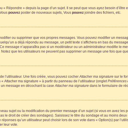
 « Répondre » depuis la page d’un sujet. Il se peut que vous ayez besoin d’être e
: Vous
pouvez
poster de nouveaux sujets, Vous
pouvez
joindre des fichiers, etc.
modifier ou supprimer que vos propres messages. Vous pouvez modifier un message
lqu’un a déjà répondu au message, un petit texte s’affichera en bas du message ind
n. Ce message n’apparaîtra pas si un modérateur ou un administrateur modifie le mes
ive. Notez que les utilisateurs ne peuvent pas supprimer un message une fois que qu
e l’utilisateur. Une fois créée, vous pouvez cocher
Attacher ma signature
sur le fo
 « Attacher ma signature » à partir du panneau de l’utilisateur (onglet
Préférences 
 à un message en décochant la case
Attacher ma signature
dans le formulaire de ré
ouveau sujet ou la modification du premier message d’un sujet (si vous en avez les p
 le droit de créer des sondages). Saisissez le titre du sondage et au moins deux o
onses qu’un utilisateur peut choisir lors de son vote dans « Option(s) par l’utilis
er leur vote.