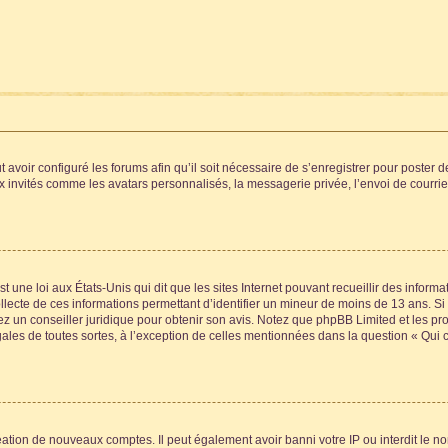
t avoir configuré les forums afin qu’il soit nécessaire de s’enregistrer pour poster
x invités comme les avatars personnalisés, la messagerie privée, l’envoi de courri
t une loi aux États-Unis qui dit que les sites Internet pouvant recueillir des infor
ollecte de ces informations permettant d’identifier un mineur de moins de 13 ans. S
tez un conseiller juridique pour obtenir son avis. Notez que phpBB Limited et les pr
gales de toutes sortes, à l’exception de celles mentionnées dans la question « Qui
réation de nouveaux comptes. Il peut également avoir banni votre IP ou interdit le no