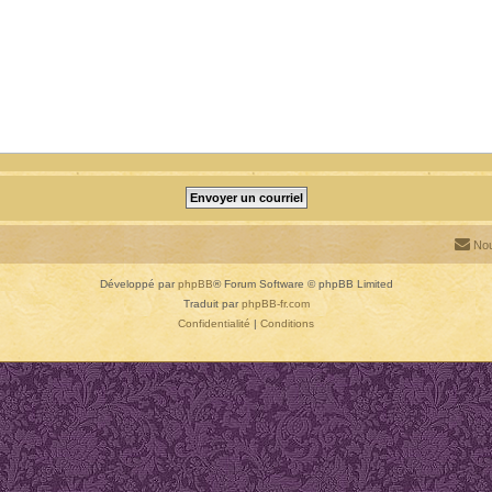
Nou
Développé par
phpBB
® Forum Software © phpBB Limited
Traduit par
phpBB-fr.com
Confidentialité
|
Conditions