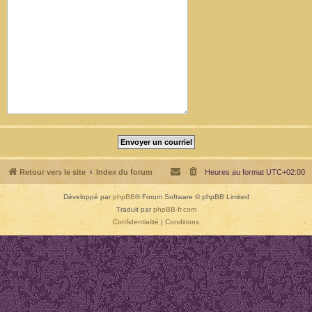
Retour vers le site
Index du forum
Heures au format
UTC+02:00
Développé par
phpBB
® Forum Software © phpBB Limited
Traduit par
phpBB-fr.com
Confidentialité
|
Conditions