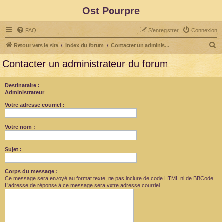
Ost Pourpre
FAQ
S’enregistrer
Connexion
R
Retour vers le site
Index du forum
Contacter un administrateur du forum
e
Contacter un administrateur du forum
c
h
Destinataire :
Administrateur
e
r
Votre adresse courriel :
c
Votre nom :
h
e
Sujet :
r
Corps du message :
Ce message sera envoyé au format texte, ne pas inclure de code HTML ni de BBCode.
L’adresse de réponse à ce message sera votre adresse courriel.